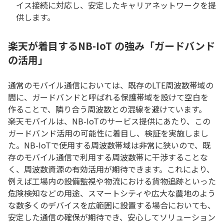
イス接続に対応し、安定したキャリアネットワークを提
供します。
楽天が着目するNB-IoT の強み「ガードバンド
の活用」
通常のモバイル通信においては、既存のLTE周波数帯域の
間に、ガードバンドと呼ばれる保護帯域を設けて空白を
作ることで、隣り合う周波数との混線を避けています。
楽天モバイルは、NB-IoTのサービス提供にあたり、この
ガードバンド活用の可能性に着目し、検証を実施しまし
た。NB-IoTで使用する周波数帯域は非常に狭いので、既
存のモバイル通信で利用する周波数帯に干渉することな
く、周波数資源の有効活用が期待できます。これにより、
例えば工場内の設備監視や物流における貨物追跡といった
危険検知などの用途、スマートシティや広大な農地のよう
な数多くのデバイスを広範囲に設置する場合においても、
安定した通信の確保が期待でき、安心してソリューション