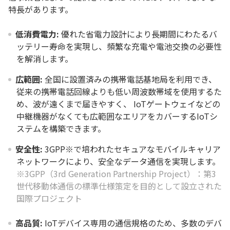
特長があります。
低消費電力:
優れた省電力設計により長期間にわたるバ
ッテリー寿命を実現し、頻繁な充電や電池交換の必要性
を解消します。
広範囲:
全国に設置済みの携帯電話基地局を利用でき、
従来の携帯電話回線よりも低い周波数帯域を使用するた
め、波が遠くまで届きやすく、 IoTゲートウェイなどの
中継機器がなくても広範囲なエリアをカバーするIoTシ
ステムを構築できます。
安全性:
3GPP※で培われたセキュアなモバイルキャリア
ネットワークにより、安全なデータ通信を実現します。
※3GPP（3rd Generation Partnership Project）：第3
世代移動体通信の標準仕様策定を目的として設立された
国際プロジェクト
高品質:
IoTデバイス専用の通信規格のため、多数のデバ