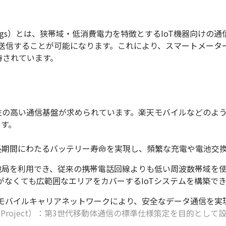
rnet of Things）とは、狭帯域・低消費電力を特徴とするIoT機
送信することが可能になります。これにより、スマートメータ
待されています。
頼性の高い通信基盤が求められています。楽天モバイルなどのよ
ます。
期間にわたるバッテリー寿命を実現し、頻繁な充電や電池交
局を利用でき、従来の携帯電話回線よりも低い周波数帯域を
器がなくても広範囲なエリアをカバーするIoTシステムを構築で
なモバイルキャリアネットワークにより、安全なデータ通信を実
rtnership Project）：第3世代移動体通信の標準仕様策定を目