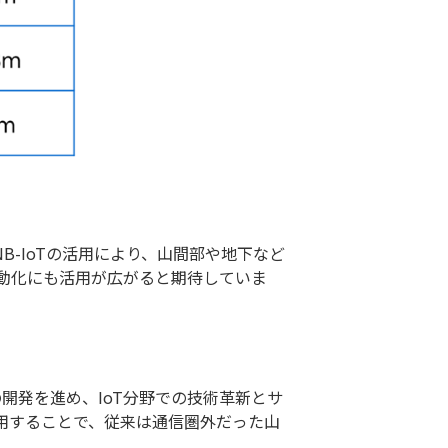
NB-IoTの活用により、山間部や地下など
動化にも活用が広がると期待していま
開発を進め、IoT分野での技術革新とサ
活用することで、従来は通信圏外だった山