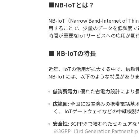
■NB-IoTとは？
NB-IoT（Narrow Band-Inte
用することで、少量のデータを低頻度で
時間が重要なIoTサービスへの応用が期
■ NB-IoTの特長
近年、IoTの活用が拡大する中で、信
NB-IoTには、以下のような特長があり
低消費電力:
優れた省電力設計により長
広範囲:
全国に設置済みの携帯電話基地
く、 IoTゲートウェイなどの中継機
安全性:
3GPP※で培われたセキュア
※3GPP（3rd Generation Pa