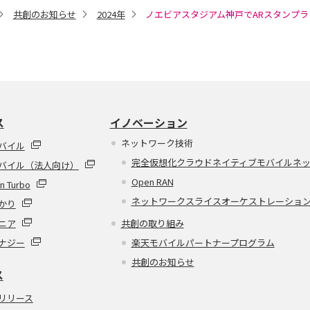
共創のお知らせ
2024年
ノエビアスタジアム神戸でARスタンプ
ス
イノベーション
ネットワーク技術
バイル
完全仮想化クラウドネイティブモバイルネ
バイル（法人向け）
Open RAN
n Turbo
ネットワークスライスオーケストレーショ
かり
ニア
共創の取り組み
ナジー
楽天モバイルパートナープログラム
共創のお知らせ
ス
リリース