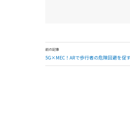
前の記事
5G×MEC！ARで歩行者の危険回避を促