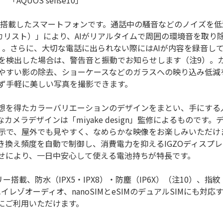
「AQUOS sense10」
たAIを搭載したスマートフォンです。通話中の騒音などのノイズを低
ボーカリスト）」により、AIがリアルタイムで周囲の環境音を取り
）。さらに、大切な電話に出られない際にはAIが内容を録音し
を検出した場合は、警告音と振動でお知らせします（注9）。
やすい影の除去、ショーケースなどのガラスへの映り込み低減を
ず手軽に美しい写真を撮影できます。
想を得たカラーバリエーションのデザインをまとい、手にする
メラデザインは「miyake design」監修によるものです。
示で、屋外でも見やすく、なめらかな映像をお楽しみいただけ
き換え頻度を自動で制御し、消費電力を抑えるIGZOディスプレ
わせにより、一日中安心して使える電池持ちが特長です。
ー搭載、防水（IPX5・IPX8）・防塵（IP6X）（注10）、指
イレゾオーディオ、nanoSIMとeSIMのデュアルSIMにも対応
にご利用いただけます。