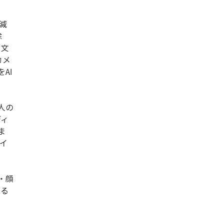
減
除
て文
カメ
AI
人の
ディ
ま
イ
紋・顔
する