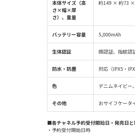
本体サイズ（高
約149 × 約73 
さ×幅×厚
さ）、重量
バッテリー容量
5,000mAh
生体認証
顔認証、指紋認
防水・防塵
対応（IPX5・IPX8
色
デニムネイビー
その他
おサイフケータ
■
各チャネル予約受付開始日・発売日と
・予約受付開始日時