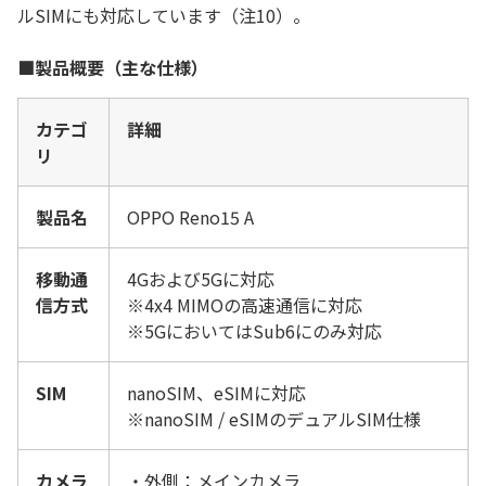
ルSIMにも対応
しています（注
10
）。
■製品概要（主な仕様）
カテゴ
詳細
リ
製品名
OPPO Reno15 A
移動通
4Gおよび5Gに対応
信方式
※4x4 MIMOの高速通信に対応
※5GにおいてはSub6にのみ対応
SIM
nanoSIM、eSIMに対応
※nanoSIM / eSIMのデュアルSIM仕様
カメラ
・外側：
メイン
カメラ