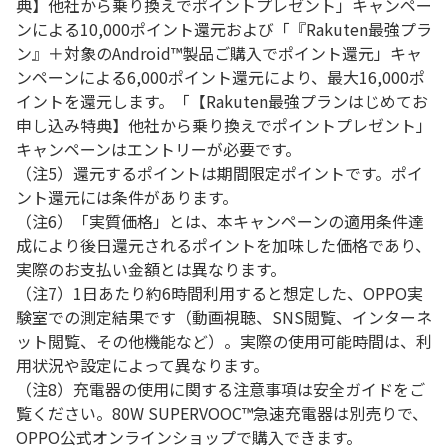
典】他社から乗り換えでポイントプレゼント」キャンペー
ンによる10,000ポイント還元および「『Rakuten最強プラ
ン』＋対象のAndroid™製品ご購入でポイント還元」キャ
ンペーンによる6,000ポイント還元により、最大16,000ポ
イントを還元します。「【Rakuten最強プランはじめてお
申し込み特典】他社から乗り換えでポイントプレゼント」
キャンペーンはエントリーが必要です。
（注5）還元するポイントは期間限定ポイントです。ポイ
ント還元には条件があります。
（注6）「実質価格」とは、本キャンペーンの適用条件達
成により後日還元されるポイントを加味した価格であ
り、
実際のお支払い金額とは異なります。
（注7）
1
日あたり約
6
時間利用すると想定した、
OPPO実
験室で
の測定結果です（動画視聴、
SNS
閲覧、インターネ
ット閲覧、その他機能など）。実際の使用可能時間は、利
用状況や設定によって異なります。
（注8）充電器の使用に関する注意事項は安全ガイドをご
覧ください。
80W SUPERVOOC™
急速充電器は別売りで、
OPPO
公式オンラインショップで購入できます。