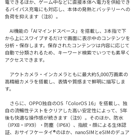
電できるほか、ゲーム中などに直接本体へ電力を供給でき
るバイパス充電にも対応し、本体の発熱とバッテリーへの
負荷を抑えます（注
8
）。
AI
機能の「
AI
マインドスペース」を搭載し、
3
本指で下
から上にスワイプするだけで画面に表示中のコンテンツを
分析・保存します。保存されたコンテンツは内容に応じて
自動で分類されるため、キーワード検索でいつでも素早く
アクセスできます。
アウトカメラ・インカメラともに最大約
5,000
万画素の
高精細カメラを搭載し、表情や質感まで鮮明に描写しま
す。
さらに、
OPPO独自のOS「ColorOS 16」を搭載し、独
自の流暢性テストをクリアした高い安定性によって、5年
後も快適な操作感
が続きます（注
9
）。そのほか、防水
（IPX
8
・
IPX9
）・防塵（IP6X）、指紋・顔による生体認
証、おサイフケータイ
®
のほか
、nanoSIMとeSIMのデュア