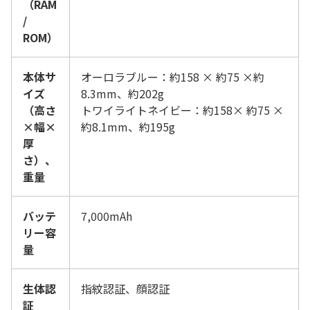
（RAM
/
ROM）
本体サ
オーロラブルー：約158 × 約75 ×約
イズ
8.3mm、約202g
（高さ
トワイライトネイビー：約158× 約75 ×
×幅×
約8.1mm、約195g
厚
さ）、
重量
バッテ
7,000mAh
リー容
量
生体認
指紋認証
、顔認証
証