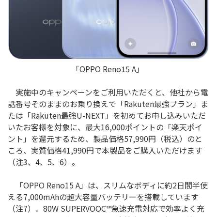
「OPPO Reno15 A」
実施中のキャンペーンをご利用いただくと、他社から電
話番号そのままのお乗り換えで「Rakuten最強プラン」ま
たは「Rakuten最強U-NEXT」を初めてお申し込みいただ
いたお客様を対象に、最大16,000ポイントの「楽天ポイ
ント」を還元するため、製品価格57,990円（税込）のと
ころ、実質価格41,990円で本製品をご購入いただけます
（注3、4、5、6）。
「
OPPO Reno15 A
」は、スリムなボディに約
2
日間半使
える
7,000mAh
の超大容量バッテリーを搭載しています
（注
7
）。
80W SUPERVOOC™
急速充電対応で効率よく充