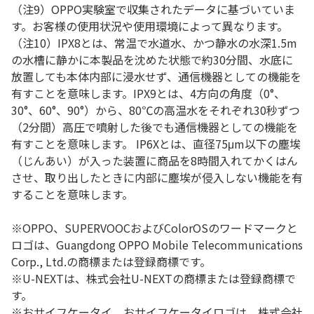
（注
9
）
OPPO
実験室で収集されたデータに基づいていま
す。お客様の使用状況や使用環境によって異なります。
（注
10
）
IPX8とは
、常温で水道水、かつ静水の水深1.5m
の水槽に静かに本製品を沈めた状態で約30分間、水底に
放置しても本体内部に浸水せず、通信機器としての機能を
有すことを意味します。IPX9とは、
4方向の角度（0°、
30°、60°、90°）から、80℃の高温水をそれぞれ30秒ずつ
（2分間）高圧で噴射した後でも通信機器としての機能を
有すことを意味します。
IP6Xとは、直径75μm以下の塵埃
（じんあい）が入った装置に商品を8時間入れてかくはん
させ、取り出したときに内部に塵埃が侵入しない機能を有
することを意味します。
※OPPO、SUPERVOOCおよびColorOSのワードマークと
ロゴは、Guangdong OPPO Mobile Telecommunications
Corp., Ltd.の商標または登録商標です。
※
U-NEXTは、株式会社U-NEXTの商標または登録商標で
す。
※おサイフケータイ、おサイフケータイロゴは、株式会社