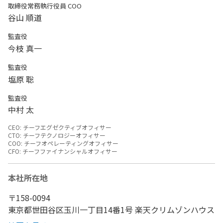
取締役常務執行役員 COO
谷山 順道
監査役
今枝 真一
監査役
塩原 聡
監査役
中村 太
CEO: チーフエグゼクティブオフィサー
CTO: チーフテクノロジーオフィサー
COO: チーフオペレーティングオフィサー
CFO: チーフファイナンシャルオフィサー
本社所在地
〒158-0094
東京都世田谷区玉川一丁目14番1号 楽天クリムゾンハウス