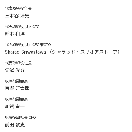
代表取締役会長
三木谷 浩史
代表取締役 共同CEO
鈴木 和洋
代表取締役 共同CEO兼CTO
Sharad Sriwastawa （シャラッド・スリオアストーア）
代表取締役社長
矢澤 俊介
取締役副会長
百野 研太郎
取締役副会長
加賀 栄一
取締役副社長 CFO
前田 敦史