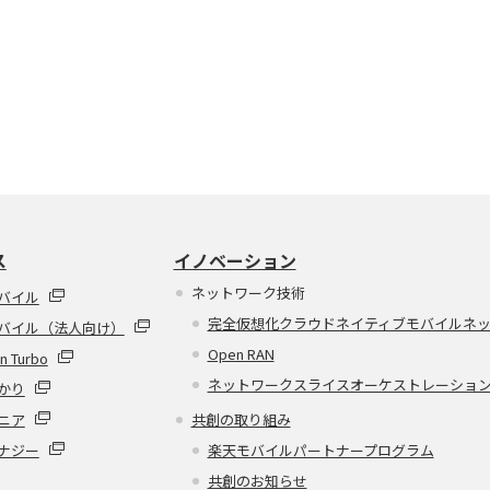
ス
イノベーション
ネットワーク技術
バイル
完全仮想化クラウドネイティブモバイルネ
バイル（法人向け）
Open RAN
n Turbo
ネットワークスライスオーケストレーショ
かり
ニア
共創の取り組み
ナジー
楽天モバイルパートナープログラム
共創のお知らせ