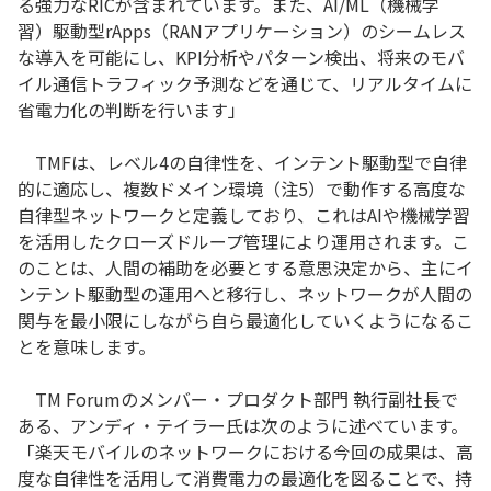
る強力なRICが含まれています。また、AI/ML（機械学
習）駆動型rApps（RANアプリケーション）のシームレス
な導入を可能にし、KPI分析やパターン検出、将来のモバ
イル通信トラフィック予測などを通じて、リアルタイムに
省電力化の判断を行います」
TMFは、レベル4の自律性を、インテント駆動型で自律
的に適応し、複数ドメイン環境（注5）で動作する高度な
自律型ネットワークと定義しており、これはAIや機械学習
を活用したクローズドループ管理により運用されます。こ
のことは、人間の補助を必要とする意思決定から、主にイ
ンテント駆動型の運用へと移行し、ネットワークが人間の
関与を最小限にしながら自ら最適化していくようになるこ
とを意味します。
TM Forumのメンバー・プロダクト部門 執行副社長で
ある、アンディ・テイラー氏は次のように述べています。
「楽天モバイルのネットワークにおける今回の成果は、高
度な自律性を活用して消費電力の最適化を図ることで、持