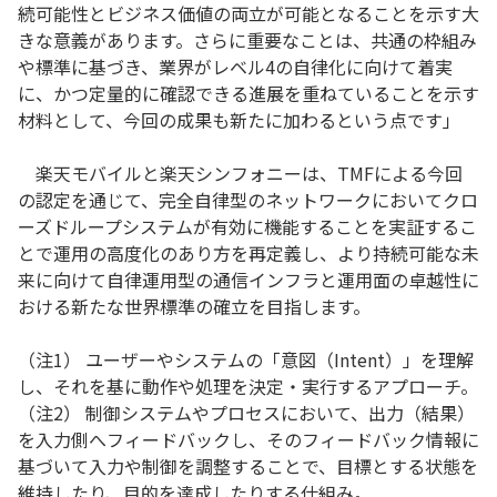
続可能性とビジネス価値の両立が可能となることを示す大
きな意義があります。さらに重要なことは、共通の枠組み
や標準に基づき、業界がレベル4の自律化に向けて着実
に、かつ定量的に確認できる進展を重ねていることを示す
材料として、今回の成果も新たに加わるという点です」
楽天モバイルと楽天シンフォニーは、TMFによる今回
の認定を通じて、完全自律型のネットワークにおいてクロ
ーズドループシステムが有効に機能することを実証するこ
とで運用の高度化のあり方を再定義し、より持続可能な未
来に向けて自律運用型の通信インフラと運用面の卓越性に
おける新たな世界標準の確立を目指します。
（注1） ユーザーやシステムの「意図（Intent）」を理解
し、それを基に動作や処理を決定・実行するアプローチ。
（注2） 制御システムやプロセスにおいて、出力（結果）
を入力側へフィードバックし、そのフィードバック情報に
基づいて入力や制御を調整することで、目標とする状態を
維持したり、目的を達成したりする仕組み。