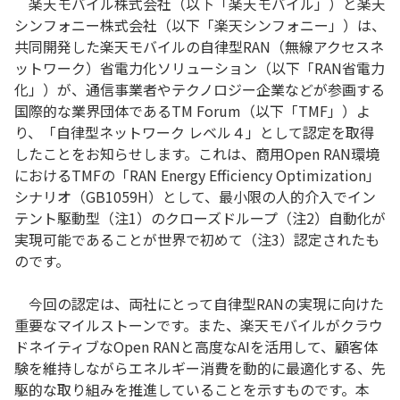
楽天モバイル株式会社（以下「楽天モバイル」）と楽天
シンフォニー株式会社（以下「楽天シンフォニー」）は、
共同開発した楽天モバイルの自律型RAN（無線アクセスネ
ットワーク）省電力化ソリューション（以下「RAN省電力
化」）が、通信事業者やテクノロジー企業などが参画する
国際的な業界団体であるTM Forum（以下「TMF」）よ
り、「自律型ネットワーク レベル４」として認定を取得
したことをお知らせします。これは、商用Open RAN環境
におけるTMFの「RAN Energy Efficiency Optimization」
シナリオ（GB1059H）として、最小限の人的介入でイン
テント駆動型（注1）のクローズドループ（注2）自動化が
実現可能であることが世界で初めて（注3）認定されたも
のです。
今回の認定は、両社にとって自律型RANの実現に向けた
重要なマイルストーンです。また、楽天モバイルがクラウ
ドネイティブなOpen RANと高度なAIを活用して、顧客体
験を維持しながらエネルギー消費を動的に最適化する、先
駆的な取り組みを推進していることを示すものです。本